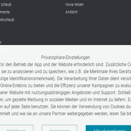
x Urlaub
nova reisen
mente
Anfahrt
ienurlaub
r
fahrten
Privatsphäre-Einstellungen
ür den Betrieb der App und der Website erforderlich sind. Zusätzliche
fetime
 sie zu analysieren und zu speichern, wie z.B. die Merkmale Ihres Gerät
tige Identifikationsmerkmale). Die Verarbeitung Ihrer Daten dient vers
nisse
 Online-Erlebnis zu bieten und die Effizienz unserer Kampagnen zu eval
est
rer Website mit nutzungsabhängigen Angeboten und Support. Schließlic
en, um gezielte Werbung in sozialen Medien und im Internet zu liefern. E
en auf jeder Seite benutzen. Sie können der Verwendung von Cookies du
mmelt und wie sie an unsere Partner weitergegeben werden, lesen Sie b