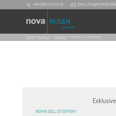
+49 (0)89 615 214 20
EXKLUSIV@NOVAREISEN
>
>
>
Home
Exklusiv
Kontakt
Planen wir Ihre Reise
Exklusiv
WOHIN SOLL ES GEHEN?