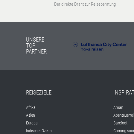
Der direkte Draht zur Reiseberatung
UNSERE
TOP-
PARTNER
REISEZIELE
INSPIRA
Afrika
Aman
Asien
Abenteuerre
Europa
Barefoot
Indischer Ozean
Coming soon