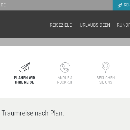
.DE
REI
REISEZIELE
URLAUBSIDEEN
RUNDR
PLANEN WIR
ANRUF &
BESUCHEN
IHRE REISE
RÜCKRUF
SIE UNS
e Traumreise nach Plan.