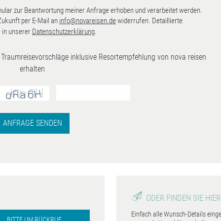
lar zur Beantwortung meiner Anfrage erhoben und verarbeitet werden.
 Zukunft per E-Mail an
info@novareisen.de
widerrufen. Detaillierte
 in unserer
Datenschutzerklärung
.
ve Traumreisevorschläge inklusive Resortempfehlung von nova reisen
erhalten
ANFRAGE SENDEN
ODER FINDEN SIE HIER
Einfach alle Wunsch-Details eing
BITTE UM RÜCKRUF