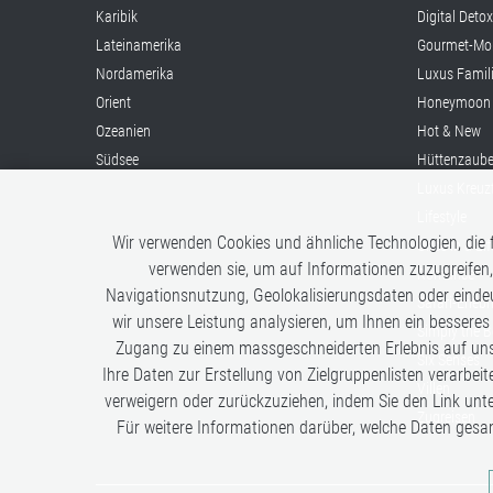
Karibik
Digital Deto
Lateinamerika
Gourmet-Mo
Nordamerika
Luxus Famil
Orient
Honeymoon
Ozeanien
Hot & New
Südsee
Hüttenzaube
Luxus Kreuz
Lifestyle
Wir verwenden Cookies und ähnliche Technologien, die f
Once in a Li
verwenden sie, um auf Informationen zuzugreifen,
Romance
Navigationsnutzung, Geolokalisierungsdaten oder eindeu
Safari-Erleb
wir unsere Leistung analysieren, um Ihnen ein besseres
Simply the B
Zugang zu einem massgeschneiderten Erlebnis auf unse
Six Senses
Ihre Daten zur Erstellung von Zielgruppenlisten verarbeit
Villen
verweigern oder zurückzuziehen, indem Sie den Link unt
Zugreisen
Für weitere Informationen darüber, welche Daten gesa
Analysen