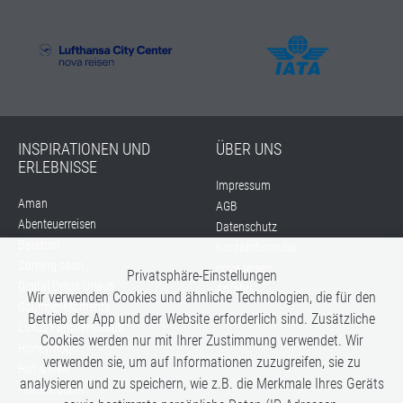
INSPIRATIONEN UND
ÜBER UNS
ERLEBNISSE
Impressum
Aman
AGB
Abenteuerreisen
Datenschutz
Barefoot
Kontaktformular
Coming soon...
nova reisen
Privatsphäre-Einstellungen
Digital Detox Urlaub
Anfahrt
Wir verwenden Cookies und ähnliche Technologien, die für den
Gourmet-Momente
Betrieb der App und der Website erforderlich sind. Zusätzliche
Luxus Familienurlaub
Cookies werden nur mit Ihrer Zustimmung verwendet. Wir
Honeymoon
verwenden sie, um auf Informationen zuzugreifen, sie zu
Hot & New
analysieren und zu speichern, wie z.B. die Merkmale Ihres Geräts
Hüttenzauber