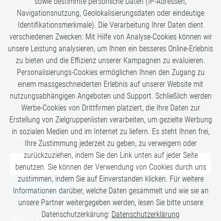
sowie bestimmte persönliche Daten (IP-Adressen,
Luxus Kreuzfahrten
Navigationsnutzung, Geolokalisierungsdaten oder eindeutige
Lifestyle
Identifikationsmerkmale). Die Verarbeitung Ihrer Daten dient
Once in a Lifetime
verschiedenen Zwecken: Mit Hilfe von Analyse-Cookies können wir
Romance
unsere Leistung analysieren, um Ihnen ein besseres Online-Erlebnis
Safari-Erlebnisse
zu bieten und die Effizienz unserer Kampagnen zu evaluieren.
Simply the Best
Personalisierungs-Cookies ermöglichen Ihnen den Zugang zu
Six Senses
Villen
einem massgeschneiderten Erlebnis auf unserer Website mit
Zugreisen
nutzungsabhängigen Angeboten und Support. Schließlich werden
Werbe-Cookies von Drittfirmen platziert, die Ihre Daten zur
Erstellung von Zielgruppenlisten verarbeiten, um gezielte Werbung
in sozialen Medien und im Internet zu liefern. Es steht Ihnen frei,
UNSERE EXKLUSIVEN GEHEIMTIPPS SICHERN:
Ihre Zustimmung jederzeit zu geben, zu verweigern oder
zurückzuziehen, indem Sie den Link unten auf jeder Seite
benutzen. Sie können der Verwendung von Cookies durch uns
zustimmen, indem Sie auf Einverstanden klicken. Für weitere
JETZT ANMELDEN
Informationen darüber, welche Daten gesammelt und wie sie an
unsere Partner weitergegeben werden, lesen Sie bitte unsere
Datenschutzerkärung:
Datenschutzerklärung
IMMER EINEN BESUCH WERT: