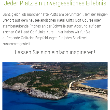
Jeder Platz ein unvergessliches Erlebnis
Ganz gleich, ob märchenhafte Putts am berühmten „Herr der Ringe“-
Drehort auf dem neuseeländischen Kauri Cliffs Golf Course oder
atemberaubende Pitches an der Schwelle zum Abgrund auf dem
irischen Old Head Golf Links Kurs – hier haben wir für Sie
aufregende Golfreise-Empfehlungen für jedes Spiellevel
zusammengestellt.
Lassen Sie sich einfach inspirieren!