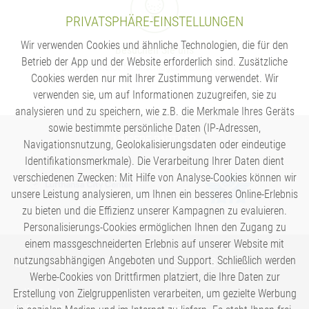
PRIVATSPHÄRE-EINSTELLUNGEN
Wir verwenden Cookies und ähnliche Technologien, die für den
Besuchen Sie uns
Betrieb der App und der Website erforderlich sind. Zusätzliche
Die Top-Adresse für unschlagbare Exklusivurlaube
Cookies werden nur mit Ihrer Zustimmung verwendet. Wir
verwenden sie, um auf Informationen zuzugreifen, sie zu
analysieren und zu speichern, wie z.B. die Merkmale Ihres Geräts
sowie bestimmte persönliche Daten (IP-Adressen,
UNSERE PARTNER
Navigationsnutzung, Geolokalisierungsdaten oder eindeutige
Identifikationsmerkmale). Die Verarbeitung Ihrer Daten dient
verschiedenen Zwecken: Mit Hilfe von Analyse-Cookies können wir
unsere Leistung analysieren, um Ihnen ein besseres Online-Erlebnis
zu bieten und die Effizienz unserer Kampagnen zu evaluieren.
Personalisierungs-Cookies ermöglichen Ihnen den Zugang zu
einem massgeschneiderten Erlebnis auf unserer Website mit
nutzungsabhängigen Angeboten und Support. Schließlich werden
GOLF-INSPIRATIONEN
ÜBER UNS
Werbe-Cookies von Drittfirmen platziert, die Ihre Daten zur
Erstellung von Zielgruppenlisten verarbeiten, um gezielte Werbung
Golf & Beach
Impressum
Golfen & Kultur
AGB